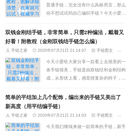
普通手链，完全没有什么风格而言，那么
你不想试试吗自己编织手链？今天小爱就
和大家一起来学习。 通过的自己亲手编
织自己喜欢的样式，戴在手上或者送人都
双钱金刚结手链，非常简单，只需2种编法，戴着又
是非常好，而绳编的手链，学起来方便而
好看！附教程（金刚双钱结手链怎么编）
且简单，几根绳子随便一编...
手链之家
2020年07月21日 21:14:07
手链图文
433
今天小爱给大家分享一款看上去很美的一
条手链很美，手链是由双钱结和金刚结构
成，从形状上看，感觉很复杂的样子，实
际上只要把双钱结和金刚结掌握了后，编
起来就会很简单了。当然，熟练的话还可
简单的平结加上几个配饰，编出来的手链又美出了
以在这基础上对手链加以改编、创新，编
新高度（用平结编手链）
出更多的花样。编好后送朋...
手链之家
2020年07月21日 21:14:03
手链图文
238
今天我们继续来做一款简单的手链，新手