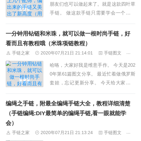
朋友们也可以做起来了。就是这款四叶草
手链。 做这款手链只需要学会一个基础
结，就是平结。 材料：72号玉线200cm*
1根 60cm*1根 925银四叶草*1个 925银珠
一分钟用钻链和米珠，就可以做一根时尚手链，好
2mm*10颗 925银尾扣6mm*1颗 教程。
看而且有教程哦（米珠项链教程）
1、一根60cm的72号玉线对折后固...
手链之家
2020年07月21日 21:14:01
手链图文
236
哈咯，大家好我是维意手作。 今天是202
0年第61篇图文分享。 最近忙着做俄罗斯
套娃，忘记更新分享。 今天给大家一个
手链教程，制作很简单，分分钟就可以搞
定，很有创意的手工手链教程。下面给大
编绳之手链，附最全编绳手链大全，教程详细清楚
家分享干货。 用普通的大尺寸的钻链和
（手链编绳:DIY最简单的编绳手链,看一眼就能学
米珠加上包扣夹，链接扣，就...
会）
手链之家
2020年07月21日 21:13:24
手链图文
359