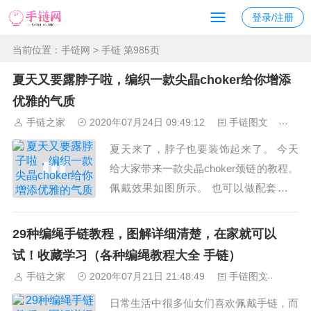
登录/注册
当前位置：
手链网
> 手链 第985页
夏天又要露脖子啦，编织一款尖晶choker给你增添
优雅的气质
手链之家
2020年07月24日 09:49:12
手链图文
191
夏天来了，脖子也要装饰起来了。 今天
给大家带来一款尖晶choker颈链的教程。
佩戴效果如图所示。 也可以做配套的手
链。 这款手链和颈链的做法一样，就是
做的长度不一样。 用到的基础结有斜卷
29种编绳手链教程，图解详细清楚，在家就可以
结、蛇结，不会做的可以到主页查看学习
试！收藏学习（各种编绳教程大全 手链）
哦。 材料：6股线60cm*2根 12...
手链之家
2020年07月21日 21:48:49
手链图文
267
日常生活中很多仙女们喜欢佩戴手链，而