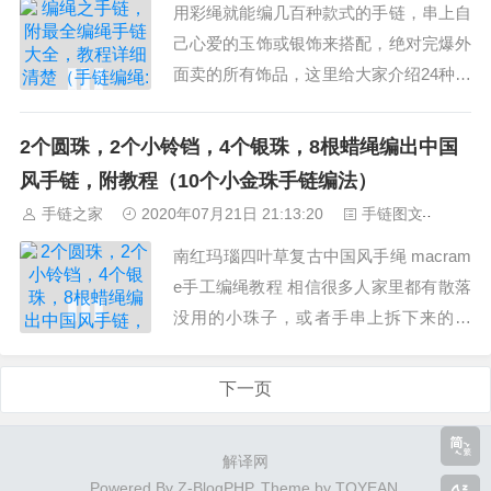
用彩绳就能编几百种款式的手链，串上自
己心爱的玉饰或银饰来搭配，绝对完爆外
面卖的所有饰品，这里给大家介绍24种简
单的编法，这个节日闲在家就可以试啦！
24种图解教程 01 02 03 04 05 06 07 08 09
2个圆珠，2个小铃铛，4个银珠，8根蜡绳编出中国
10 11 12 13 14 15 16 17 18 20 21 22 23 2
风手链，附教程（10个小金珠手链编法）
4...
手链之家
2020年07月21日 21:13:20
手链图文
153
南红玛瑙四叶草复古中国风手绳 macram
e手工编绳教程 相信很多人家里都有散落
没用的小珠子，或者手串上拆下来的配
饰，其实我们只要多一点巧思，就可以把
它变成很漂亮的饰品。今天就教大家用最
下一页
小的成本做出民族风格的手作，一起来看
看吧！ 根据自己喜好做出自己...
解译网
Powered By
Z-BlogPHP
. Theme by
TOYEAN
.