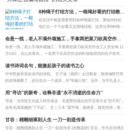
8种绳子打结方法，一根绳好看的打结教程
图解
在生活中都是需要用到各种绳索打结，要如何轻松
地打出一个个好看又实用绳结呢。这里分享8种绳子
打结方法，看看如何用一根绳好看的打结教程图
命悬一线，老人不满外墙施工，手拿两把菜刀砍高空作业
解。希望能帮忙有需要绳子打结方法。大家好，，
工人安全绳
今天要着急给大家带来八种给绳子打结的小妙招，
命悬一线，老人不满外墙施工，手拿两把菜刀砍高空作业工人安全绳 11
非常实用.第一种吊物结，首先将绳子摆出一个S
月14日，在山东青岛， 一名男子在高空作业的时候险些找到住户老爷的“
形，然后捏住这个部位，再把绳头沿着绳...
暗算” 。 从媒体资料中可以看到，男子此时正在悬空进行外墙施工。但
读书诗词名句，能激起孩子的读书之心
一名老年住户与正在施工的男子产生了矛盾。 住户大爷与施工男子产生
了口角，大爷随即抄起家中的菜刀...
中华民族有喜欢读书的传统。 孔子读《易经》太过勤奋，致使编联竹简
的皮绳都断了，还衍生出一个成语，叫“韦编三绝”。治学，当学孔圣人。
开学了，推荐给您的孩子45句读书的诗词，希望能激励孩子们努力读书
用“寻访”的新奇，诠释非遗“永不消逝的生命力”
哟！ 1、息交游闲业，卧起弄书琴。 ——陶渊明《和郭主簿二首》 2、
读书不觉已春深，一寸光阴一寸金。...
导读：当传统文化嵌入时尚表达，非遗带给观众的不仅有许多“想不到”，
还有充满震撼的“了不起”。 文｜三木 “梁平戏，曲牌多，嬉笑性情；荣昌
陶，千年传，釉色当先；夏布扇，工艺尖，轻柔胜丝……” 如何在不足三
甘谷：精雕细琢刻人生 一刀一刻是传承
分钟的时间内，提炼巴渝文化精髓？《艺览吾“遗”》第三期，非遗寻访人
杨迪和阿兰·达瓦卓玛创意制作小而...
甘谷：精雕细琢刻人生 一刀一刻是传承 (木雕花轿) 甘谷，作为古丝绸之