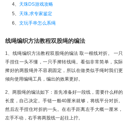
4、
天珠DS游戏攻略
5、
天珠,求专家鉴定
6、
文玩手串怎么系绳
线绳编织方法教程双股绳的编法
1、线绳编织方法教程双股绳的编法 取一根线对折。 一只
手捏住一头不懂，一只手撵转线绳。看似非常简单，实际
撵好的两股绳并不容易固定，所以在做类似手绳时我们更
倾向使用编绳工具，编出的效果更好。
2、两股绳的编法如下：首先准备好一段线，需要什么样的
长度，自己决定。手链一般40厘米就够，将线平分对折。
然后左手捏住对折的一头。在右手距离左手大概一厘米，
左手不动，右手将两股线一起往上拧。