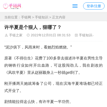
登录/注册
当前位置：
手链网
>
手链知识
> 正文内容
许半夏是个狠人，狠哪了？
手链之家
2022年12月01日 08:31:53
手链知识
160
“泥沙俱下，风雨来时，看她烈焰燃烧。”
原著《不得往生》花费了100多章去描述许半夏在男性主导
的钢铁行业如何开出血路，可这股闯劲儿，我在剧改的
《风吹半夏》里从赵丽颖身上一秒就get到了。
刚开播两天她就筹备了公司，现在滨海半夏堆场都已经正
式开业了。
剧情能拉得这么快，有许半夏一半功劳。