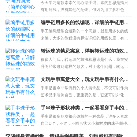
绳编法）
今天学习这款素素的同心结手绳。素的意思是指只
有用到线，没有其他的配饰。但因为用了多种色
彩，并不单调，依旧可以让人体验到编绳的乐趣所
编手链用多长的线编呢，详细的手链用线
在。需要准备的线材如下。粉色中国结台湾线1.5
计算方法
米。青色和紫色72号线，各一，0.8米。6股彩金线1.
手工编绳经常会遇到的一个问题，就是用多长的线
5米。粉色线对折后，在中间位置编织两个蛇结。然
来编，大多的教程没有标注详细的用线长度，有时
后在距离中点1厘米处，开...
候不同人使用不同的线材粗细不同在编同样的作品
转运珠的禁忌寓意，详解转运珠的功效与
也会有差别。编一条手链需要多长的线就成了，困
作用
扰新手朋友的一个常见难题，要如何才知道一条手
很多人问我，转运珠的戴法和忌讳是什么，我在安
链用多长的线来编织呢。你们在编手链的时候，你
升阁经常碰到这样的顾客，对于这个问题，转运珠
是怎么知道自己需要多长的线，有没有遇...
的戴法和忌讳，我总结了以下几点。转运珠的的戴
文玩手串寓意大全，玩文玩手串有什么好
法和忌讳1：左进右出转运珠戴在左手招好运，戴在
处
右手去霉运，也就是运势是从左手进右手出，如果
手串是当今非常流行的个人装饰品，不仅可以作为
你想交好运那就戴左手，如果你最近事事不顺，那
艺术品来装饰自己，更重要的是，它还可以外化一
就戴右手。转运珠的的戴法和忌讳2：...
个人的信仰、修养、风格和爱好。因此，其中以不
手串珠子形状种类，一起看看穿手串的珠
同材质的佛珠手串最为受大家的喜爱。不同种类和
子有些种类
材质的手串也有不同的寓意，有的是改善健康，有
手串是很多朋友都会佩戴的一种饰品，许多人喜欢
的改善财富等。手串正被越来越多的公众所接受、
自己DIY，不过，不同形状大小和材质的珠子哪种更
喜爱、玩耍和收藏，以突出他们的个性和...
适合呢，今天一起来了解一下手串珠子形状种类，
李晓峰身着婚纱照，情侣手绳很唯美，刘恺威也有同款