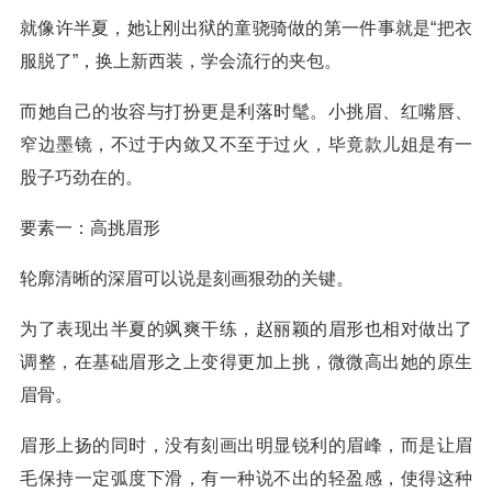
就像许半夏，她让刚出狱的童骁骑做的第一件事就是“把衣
服脱了”，换上新西装，学会流行的夹包。
而她自己的妆容与打扮更是利落时髦。小挑眉、红嘴唇、
窄边墨镜，不过于内敛又不至于过火，毕竟款儿姐是有一
股子巧劲在的。
要素一：高挑眉形
轮廓清晰的深眉可以说是刻画狠劲的关键。
为了表现出半夏的飒爽干练，赵丽颖的眉形也相对做出了
调整，在基础眉形之上变得更加上挑，微微高出她的原生
眉骨。
眉形上扬的同时，没有刻画出明显锐利的眉峰，而是让眉
毛保持一定弧度下滑，有一种说不出的轻盈感，使得这种