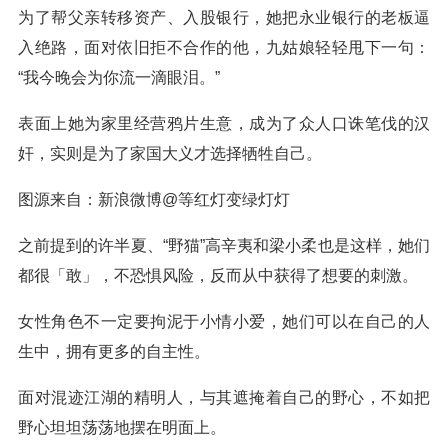
为了帮父亲转移资产、入股银行，她把永业银行的老板逼
入绝路，面对依旧拒不合作的他，九姑娘轻轻甩下一句：
“我今晚会为你流一滴眼泪。”
表面上她为家里经营鸦片生意，成为了众人口诛笔伐的汉
奸，实则是为了家国大义才选择牺牲自己。
图源来自：新浪微博@等红灯变绿灯灯
之前提到的许半夏、“野猫”高辛夷和梁小柔也是这样，她们
都很「敢」，不恐惧风险，反而从中获得了想要的刺激。
女性角色不一定要拘泥于小情小爱，她们可以在自己的人
生中，拥有更多的自主性。
面对混迹江湖的精明人，与其遮掩着自己的野心，不如把
野心坦坦荡荡地摆在明面上。