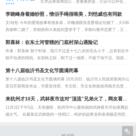
你想交好运那就戴左手，如果你最近事事不顺，那
艺术品来装饰自己，更重要的是，它还可以外化一
就戴右手。转运珠的的戴法和忌讳2：...
个人的信仰、修养、风格和爱好。因此，其中以不
李晓峰身着婚纱照，情侣手绳很唯美，刘恺威也有同款
同材质的佛珠手串最为受大家的喜爱。不同种类和
材质的手串也有不同的寓意，有的是改善健康，有
文/桔彤 今年的爱情故事有很多条，许魏洲跟张圣婴领证结婚了，大S和
的改善财富等。手串正被越来越多的公众所接受、
具俊晔二婚了，井柏然和大表姐刘雯牵手了，宋轶白敬亭恋爱了，王宝
喜爱、玩耍和收藏，以突出他们的个性和...
强好冯清感情有了新进展，在此小编也恭喜诸位艺人了。 本期我们说一
郭喜林：在东土河管辖的门底村深山遇险记
下，刘恺威和李晓峰的爱情吧，最近我们谈一下他俩的爱情吧，作为一
个男神而言，刘恺威早年的感情大家都知道，就是跟...
作者：郭喜林 那个时候，我只不过是十七八岁的毛头小子，总有初生牛
犊不怕虎的闯劲。在初秋之际，刚下过一场雨，不能下地干活。我就一
个人把斧子别在裤腰后，手里拿着镰刀，去东土河管辖的门底村割荆条
​第十八届临沂书圣文化节圆满闭幕
去了。如果能遇到合适的铁锹把和锄地用的锄桨，那就捎带回来。 去门
底村，从东土河村西头我家住的东院到北边岭上一直往...
第十八届临沂书圣文化节圆满闭幕 10月10日，临沂市人民政府新闻办公
室召开新闻发布会，市委宣传部、市文联、市文化和旅游局相关负责人
介绍本届临沂书圣文化节有关情况，并回答记者提问。 第十八届临沂书
来杭州才10天，武林夜市这对“顶流”兄弟火了，网友看到
圣文化节（以下简称“书圣节”）于9月3日开幕，并于10月7日圆满闭幕。
双手后泪目
本届书圣节为纪念“书圣”王羲之诞辰1...
11月2日下午5点，天色微暗，杭州市中心最热闹的武林夜市开始蒸腾起
烟火气。 在最靠近武林路的一排档口，46岁的赵希龙和表弟杨宏伟把他
们的铺子收拾好，再从带来的大塑料箱里拿出棕榈编织成的各种动物一
一摆在台面上。从小青蛙到老虎、骆驼，大大小小足有六七十个，都栩
栩如生。摊子摆好，两人基本都在忙手上的工艺活...
解译网