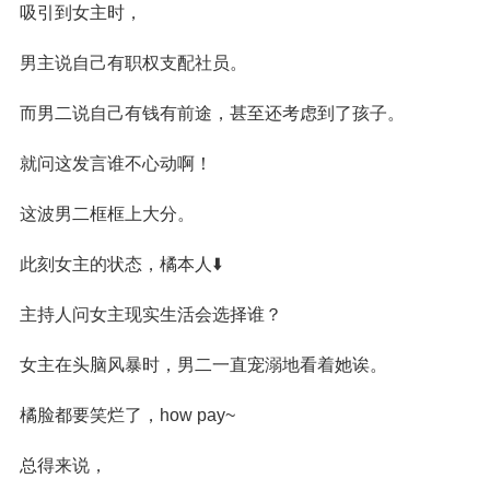
吸引到女主时，
男主说自己有职权支配社员。
而男二说自己有钱有前途，甚至还考虑到了孩子。
就问这发言谁不心动啊！
这波男二框框上大分。
此刻女主的状态，橘本人⬇️
主持人问女主现实生活会选择谁？
女主在头脑风暴时，男二一直宠溺地看着她诶。
橘脸都要笑烂了，how pay~
总得来说，