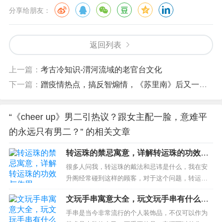
分享给朋友：
返回列表
上一篇：
考古冷知识-渭河流域的老官台文化
下一篇：
蹭疫情热点，搞反智煽情，《苏里南》后又一部集齐影帝影后的韩国大制作翻车了
“《cheer up》男二引热议？跟女主配一脸，意难平
的永远只有男二？” 的相关文章
转运珠的禁忌寓意，详解转运珠的功效与
作用
很多人问我，转运珠的戴法和忌讳是什么，我在安
升阁经常碰到这样的顾客，对于这个问题，转运珠
的戴法和忌讳，我总结了以下几点。转运珠的的戴
文玩手串寓意大全，玩文玩手串有什么好
法和忌讳1：左进右出转运珠戴在左手招好运，戴在
处
右手去霉运，也就是运势是从左手进右手出，如果
手串是当今非常流行的个人装饰品，不仅可以作为