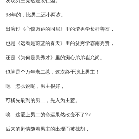
发现男主竟然是裴仁爀。
98年的，比男二还小两岁。
出演过《心惊肉跳的同居》里的渣男学长桂善友，
也是《远看是蔚蓝的春天》里的贫穷学霸南秀贤，
还是《为何是吴秀才》里的痴心弟弟崔允尚。
也算是个万年老二惹，这次终于演上男主！
嗯，怎么说呢，男主很好，
可橘先刷到的男二，先入为主惹。
唉，这爱上男二的命运果然改变不了?‍♂️
后来的剧情随着男主的出现而被截胡，