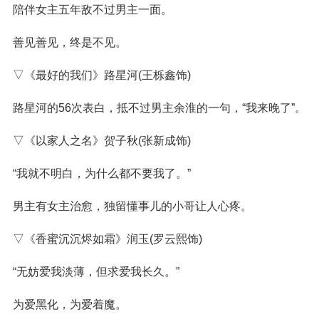
陪伴女主五年敌不过男主一面。
善见善见，终是不见。
▽《最好的我们》路星河(王栎鑫饰)
路星河的56次表白，抵不过男主余淮的一句，“我来晚了”。
▽《以家人之名》贺子秋(张新成饰)
“我就不明白，为什么都不要我了。”
男主有女主治愈，独留懂事儿的小哥让人心疼。
▽《香蜜沉沉烬如霜》润玉(罗云熙饰)
“无妨爱我淡薄，但求爱我长久。”
为爱黑化，为爱着魔。