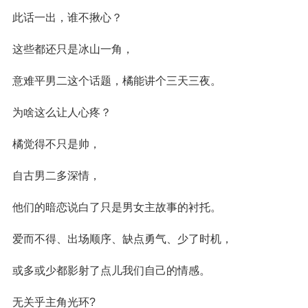
此话一出，谁不揪心？
这些都还只是冰山一角，
意难平男二这个话题，橘能讲个三天三夜。
为啥这么让人心疼？
橘觉得不只是帅，
自古男二多深情，
他们的暗恋说白了只是男女主故事的衬托。
爱而不得、出场顺序、缺点勇气、少了时机，
或多或少都影射了点儿我们自己的情感。
无关乎主角光环?