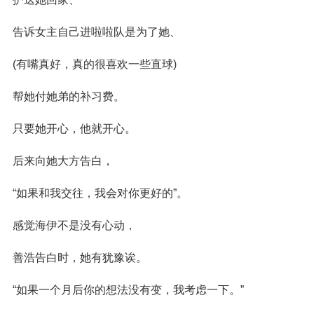
告诉女主自己进啦啦队是为了她、
(有嘴真好，真的很喜欢一些直球)
帮她付她弟的补习费。
只要她开心，他就开心。
后来向她大方告白，
“如果和我交往，我会对你更好的”。
感觉海伊不是没有心动，
善浩告白时，她有犹豫诶。
“如果一个月后你的想法没有变，我考虑一下。”