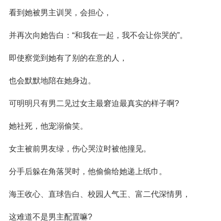
看到她被男主训哭，会担心，
并再次向她告白：“和我在一起，我不会让你哭的”。
即使察觉到她有了别的在意的人，
也会默默地陪在她身边。
可明明只有男二见过女主最窘迫最真实的样子啊?
她社死，他宠溺偷笑。
女主被前男友绿，伤心哭泣时被他撞见。
分手后躲在角落哭时，他偷偷给她递上纸巾。
海王收心、直球告白、校园人气王、富二代深情男，
这难道不是男主配置嘛?