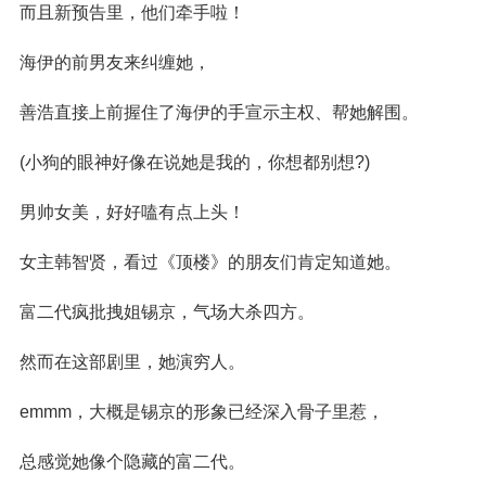
而且新预告里，他们牵手啦！
海伊的前男友来纠缠她，
善浩直接上前握住了海伊的手宣示主权、帮她解围。
(小狗的眼神好像在说她是我的，你想都别想?)
男帅女美，好好嗑有点上头！
女主韩智贤，看过《顶楼》的朋友们肯定知道她。
富二代疯批拽姐锡京，气场大杀四方。
然而在这部剧里，她演穷人。
emmm，大概是锡京的形象已经深入骨子里惹，
总感觉她像个隐藏的富二代。