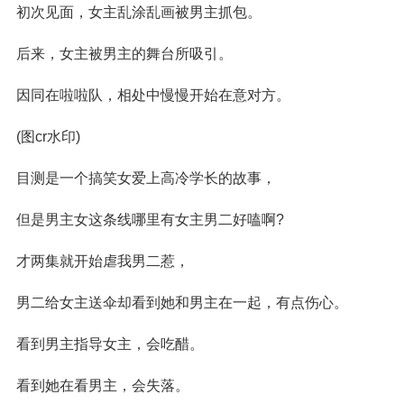
初次见面，女主乱涂乱画被男主抓包。
后来，女主被男主的舞台所吸引。
因同在啦啦队，相处中慢慢开始在意对方。
(图cr水印)
目测是一个搞笑女爱上高冷学长的故事，
但是男主女这条线哪里有女主男二好嗑啊?
才两集就开始虐我男二惹，
男二给女主送伞却看到她和男主在一起，有点伤心。
看到男主指导女主，会吃醋。
看到她在看男主，会失落。