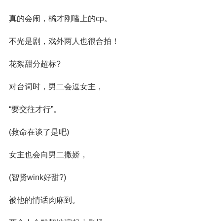
真的会闹，橘才刚嗑上的cp。
不光是剧，戏外两人也很合拍！
花絮甜分超标?
对台词时，男二会逗女主，
“要交往才行”。
(救命在谈了是吧)
女主也会向男二撒娇，
(智贤wink好甜?)
被他的情话肉麻到。