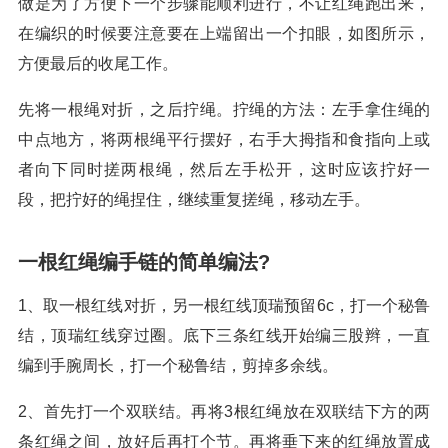
做是为了方便下一个步骤能顺利进行，不让红绳跑出来，
在编织的时候要注意要在上端留出一个扣眼，如图所示，
方便最后的收尾工作。
先将一根绳对折，之后拧绳。拧绳的方法：左手拿住绳的
中点地方，将两根绳平行摆好，右手大拇指和食指向上或
者向下同时搓两根绳，然后左手松开，这时应该拧好一
段，把拧好的绳捏住，继续重复搓绳，移动左手。
一根红绳编手链的简单编法?
1、取一根红线对折，另一根红线顶瑞预留6c，打一个秘鲁
结，顶瑞红线穿过圈。底下三条红线开始编三股辫，一直
编到手腕周长，打一个秘鲁结，剪掉多余线。
2、首先打一个双联结。再将3根红绳放在双联结下方的两
条红绳之间，放好后再打个节。再将垂下来的红绳放置成