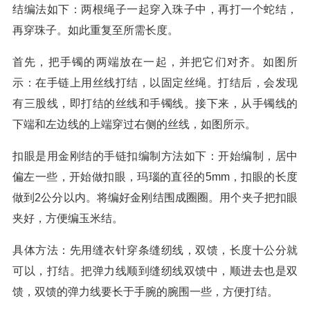
结编法如下：两根绳子一起穿入珠子中，再打一个蛇结，
再穿珠子。如此重复至所需长度。
首先，把手镯的两端放在一起，并把它们对齐。如图所
示：在手链上用丝线打结，以固定丝绳。打结后，会发现
有三股线，即打结的丝线和手镯线。接下来，从手镯线的
下端和左边线的上端穿过右侧的丝线，如图所示。
扣眼是用金刚结的手链扣编制方法如下：开始编制，居中
偏左一些，开始做扣眼，玛瑙的直径的5mm，扣眼的长度
做到2公分以内。将编好金刚结围成圈圈。用个夹子把扣眼
夹好，方便编玉米结。
具体方法：先用缝衣针穿条缝纫线，双馈，长度十公分就
可以，打结。把弹力线顺到缝纫线双馈中，顺进去也是双
馈，双馈的弹力线要长于手腕的腕围一些，方便打结。