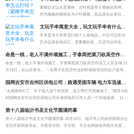
打结图解）
紫檀自古以名贵著称，古时候是帝王青睐的木种。
作为佩戴的紫檀多为小叶紫檀，其品质在众多红木
中为佼佼者，以手串佩戴居多。做为手工爱好者得
文玩手串寓意大全，玩文玩手串有什么好
到了手串珠子后要如何进行手绳编织呢小叶紫檀手
处
串怎么打结才是对的呢？不少人会说，不就是打结
手串是当今非常流行的个人装饰品，不仅可以作为
吗？有这么难的吗？但其实小叶紫檀手串怎么打结
艺术品来装饰自己，更重要的是，它还可以外化一
还真是需要研究，为什么呢？因为你如若...
个人的信仰、修养、风格和爱好。因此，其中以不
命悬一线，老人不满外墙施工，手拿两把菜刀砍高空作业
同材质的佛珠手串最为受大家的喜爱。不同种类和
工人安全绳
材质的手串也有不同的寓意，有的是改善健康，有
命悬一线，老人不满外墙施工，手拿两把菜刀砍高空作业工人安全绳 11
的改善财富等。手串正被越来越多的公众所接受、
月14日，在山东青岛， 一名男子在高空作业的时候险些找到住户老爷的“
喜爱、玩耍和收藏，以突出他们的个性和...
暗算” 。 从媒体资料中可以看到，男子此时正在悬空进行外墙施工。但
国网吉安市吉州区供电公司：路遇受困车辆 电力车迅速解
一名老年住户与正在施工的男子产生了矛盾。 住户大爷与施工男子产生
救
了口角，大爷随即抄起家中的菜刀...
“太感谢你们了，车子陷入这个软泥里，没人帮忙可就麻烦了。”城管大队
对国网吉安市吉州区供电公司长塘供电所工作人员一个劲地道谢。 11月
27日，在石溪头村修路的道路上，城管大队的工程车陷入泥坑之内，因
​第十八届临沂书圣文化节圆满闭幕
为道路崎岖，泥坑路面凹凸不平，司机无法凭借自身努力开出坑洞，焦
急万分。长塘供电所工作人员发现困在路上的车...
第十八届临沂书圣文化节圆满闭幕 10月10日，临沂市人民政府新闻办公
室召开新闻发布会，市委宣传部、市文联、市文化和旅游局相关负责人
介绍本届临沂书圣文化节有关情况，并回答记者提问。 第十八届临沂书